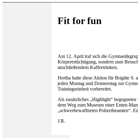
Fit for fun
Am 12. April traf sich die Gymnastikgrup
Körperertüchtigung, sondern zum Besuc
anschließendem Kaffeetrinken.
Hertha hatte diese Aktion für Brigitte S.
jeden Montag und Donnerstag zur Gymnas
Trainingseinheit vorbereitet.
Als zusätzliches „Highlight“ begegnete
dem Weg zum Museum einer Enten-Mama m
„schwerbewaffneten Polizeibeamten“. Ei
J.R.