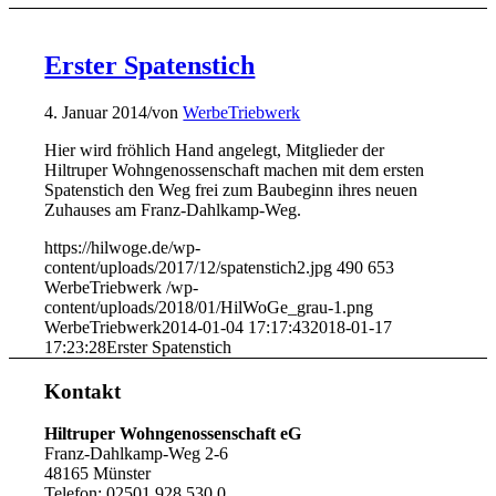
Erster Spatenstich
4. Januar 2014
/
von
WerbeTriebwerk
Hier wird fröhlich Hand angelegt, Mitglieder der
Hiltruper Wohngenossenschaft machen mit dem ersten
Spatenstich den Weg frei zum Baubeginn ihres neuen
Zuhauses am Franz-Dahlkamp-Weg.
https://hilwoge.de/wp-
content/uploads/2017/12/spatenstich2.jpg
490
653
WerbeTriebwerk
/wp-
content/uploads/2018/01/HilWoGe_grau-1.png
WerbeTriebwerk
2014-01-04 17:17:43
2018-01-17
17:23:28
Erster Spatenstich
Kontakt
Hiltruper Wohngenossenschaft eG
Franz-Dahlkamp-Weg 2-6
48165 Münster
Telefon: 02501 928 530 0