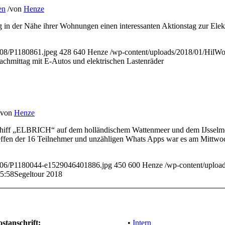
en
/
von
Henze
 in der Nähe ihrer Wohnungen einen interessanten Aktionstag zur Elekt
8/08/P1180861.jpeg
428
640
Henze
/wp-content/uploads/2018/01/HilW
chmittag mit E-Autos und elektrischen Lastenräder
von
Henze
chiff „ELBRICH“ auf dem holländischem Wattenmeer und dem IJsselmee
reffen der 16 Teilnehmer und unzähligen Whats Apps war es am Mittwo
18/06/P1180044-e1529046401886.jpg
450
600
Henze
/wp-content/uplo
5:58
Segeltour 2018
ostanschrift:
•
Intern