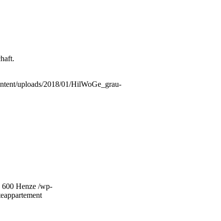
haft.
ntent/uploads/2018/01/HilWoGe_grau-
600
Henze
/wp-
teappartement