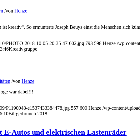
en
/
von
Henze
 ist kreativ“. So ermunterte Joseph Beuys einst die Menschen sich künst
18/10/PHOTO-2018-10-05-20-35-47-002.jpg
793
598
Henze
/wp-conten
3:46
Kreativgruppe
itäten
/
von
Henze
oge war dabei!!!
18/09/P1190048-e1537433384478.jpg
557
600
Henze
/wp-content/uplo
6:10
Bürgerbrunch 2018
 E-Autos und elektrischen Lastenräder