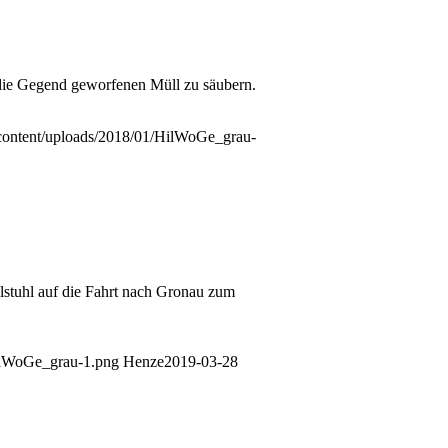
n die Gegend geworfenen Müll zu säubern.
content/uploads/2018/01/HilWoGe_grau-
lstuhl auf die Fahrt nach Gronau zum
ilWoGe_grau-1.png
Henze
2019-03-28