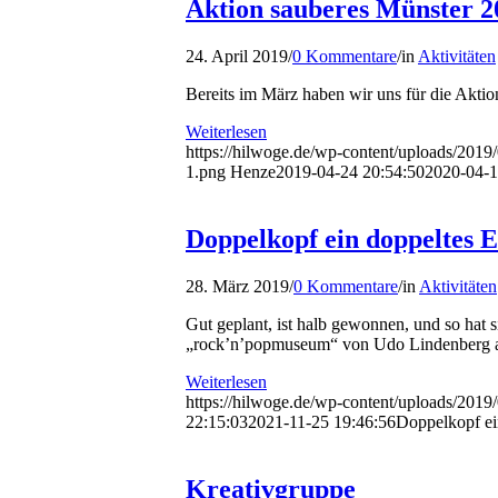
Aktion sauberes Münster 2
24. April 2019
/
0 Kommentare
/
in
Aktivitäten
Bereits im März haben wir uns für die Aktio
Weiterlesen
https://hilwoge.de/wp-content/uploads/201
1.png
Henze
2019-04-24 20:54:50
2020-04-1
Doppelkopf ein doppeltes E
28. März 2019
/
0 Kommentare
/
in
Aktivitäten
Gut geplant, ist halb gewonnen, und so hat
„rock’n’popmuseum“ von Udo Lindenberg 
Weiterlesen
https://hilwoge.de/wp-content/uploads/201
22:15:03
2021-11-25 19:46:56
Doppelkopf ei
Kreativgruppe