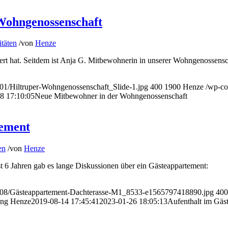
Wohngenossenschaft
itäten
/
von
Henze
ert hat. Seitdem ist Anja G. Mitbewohnerin in unserer Wohngenossensc
/01/Hiltruper-Wohngenossenschaft_Slide-1.jpg
400
1900
Henze
/wp-co
8 17:10:05
Neue Mitbewohner in der Wohngenossenschaft
tement
en
/
von
Henze
t 6 Jahren gab es lange Diskussionen über ein Gästeappartement:
19/08/Gästeappartement-Dachterasse-M1_8533-e1565797418890.jpg
400
png
Henze
2019-08-14 17:45:41
2023-01-26 18:05:13
Aufenthalt im Gäs