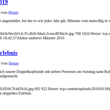
019
/
von
Henze
n angemeldet, bei der es wie jedes Jahr gilt, Münster vom mutwillig i
9/04/4c9ee2d3-fc35-4fa9-9da4-2ceacd830a3e.jpg
768
1024
Henze
/wp-
0 18:42:37
Aktion sauberes Münster 2019
rlebnis
/
von
Henze
 sich unsere Doppelkopfrunde mit sieben Personen am Sonntag samt Rol
aufgemacht.
9/03/DSCN4459-kl.jpg
692
922
Henze
/wp-content/uploads/2018/01/H
n doppeltes Erlebnis