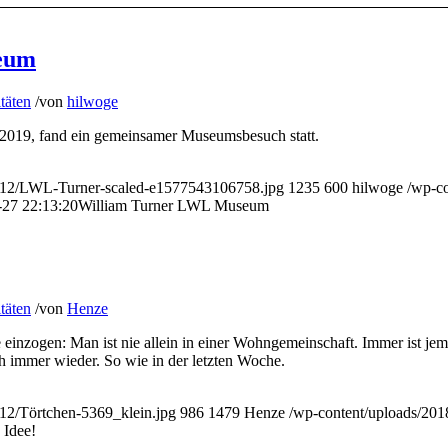
eum
täten
/
von
hilwoge
2019, fand ein gemeinsamer Museumsbesuch statt.
19/12/LWL-Turner-scaled-e1577543106758.jpg
1235
600
hilwoge
/wp-c
-27 22:13:20
William Turner LWL Museum
täten
/
von
Henze
oge einzogen: Man ist nie allein in einer Wohngemeinschaft. Immer ist
ich immer wieder. So wie in der letzten Woche.
/12/Törtchen-5369_klein.jpg
986
1479
Henze
/wp-content/uploads/20
 Idee!