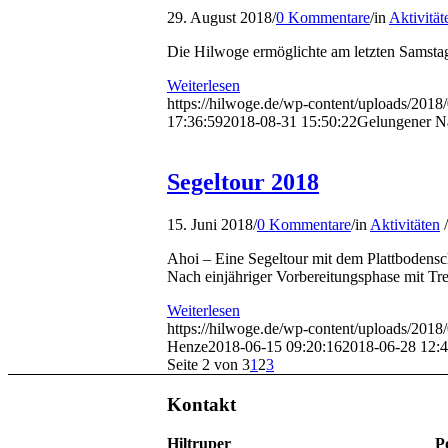
29. August 2018
/
0 Kommentare
/
in
Aktivität
Die Hilwoge ermöglichte am letzten Samstag
Weiterlesen
https://hilwoge.de/wp-content/uploads/201
17:36:59
2018-08-31 15:50:22
Gelungener Na
Segeltour 2018
15. Juni 2018
/
0 Kommentare
/
in
Aktivitäten
/
Ahoi – Eine Segeltour mit dem Plattbodens
Nach einjähriger Vorbereitungsphase mit T
Weiterlesen
https://hilwoge.de/wp-content/uploads/20
Henze
2018-06-15 09:20:16
2018-06-28 12:4
Seite 2 von 3
1
2
3
Kontakt
Hiltruper
P